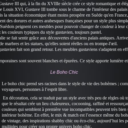
Gustave III qui, à la fin du XVIIIe siècle crée ce style romantique et élé
e Louis XVI, Gustave III tombe sous le charme de l'intérieur des palais 
is la situation économique étant moins prospère en Suède qu'en France,
ent des dorures et autres arabesques françaises pour un style plus simpl
es Suédois peignent ces meubles pour pouvoir changer de couleur à leur
nt les couleurs typiques du style gustavien, toujours pastel.
talie se fait sentir grâce aux découvertes d'anciens palais antiques. Arrive
e marbres et les statues, qu'elles soient réelles ou en trompe-l'œil.
gustavien fait son grand retour. Les meubles gustaviens s'adaptent en effe
emporaines sont souvent blanches et épurées. Ce style apporte lumière et
Le Boho Chic
Le boho chic prend ses racines dans le style de vie des bohèmes ; co
voyageurs, personnes à l’esprit libre.
En décoration, cela se traduit par un style avec très peu de règles où 
que le résultat crée un lieu chaleureux, cocooning, raffiné et ressourç
couleurs qui semblent à première vue incompatibles peuvent très bien 
intérieur bohème. En effet, le mix & match est l’essence même du bo
de vintage, des inspirations shabby chic ou éco-chic, aujourd’hui les po
multiples pour créer son propre univers boho chic.