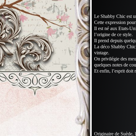
Le Shabby Chic est un
Cette expression pourr
Il est né aux Etats-Un
l’origine de ce style.
Il prend depuis quelq
La déco Shabby Chic s
vintage.
On privilégie des meub
quelques notes de cou
Et enfin, l’esprit doi
Originaire de Suède, l