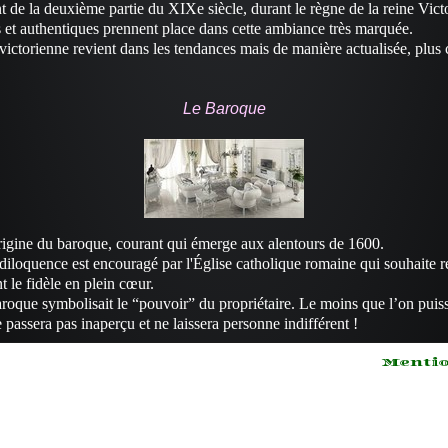
nt de la deuxième partie du XIXe siècle, durant le règne de la reine Vict
 et authentiques prennent place dans cette ambiance très marquée.
 victorienne revient dans les tendances mais de manière actualisée, plus
Le Baroque
d'origine du baroque, courant qui émerge aux alentours de 1600.
ndiloquence est encouragé par l'Église catholique romaine qui souhaite 
t le fidèle en plein cœur.
baroque symbolisait le “pouvoir” du propriétaire. Le moins que l’on puiss
passera pas inaperçu et ne laissera personne indifférent !
Mentio
Lorem
yan
ipsum dolor
sit amet
Lore
les,
consectetur
dolor