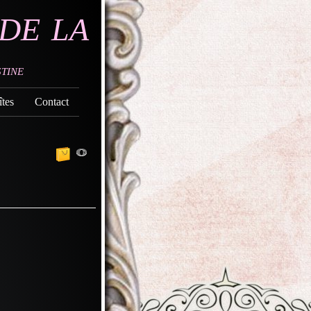
de la
tine
tes
Contact
0