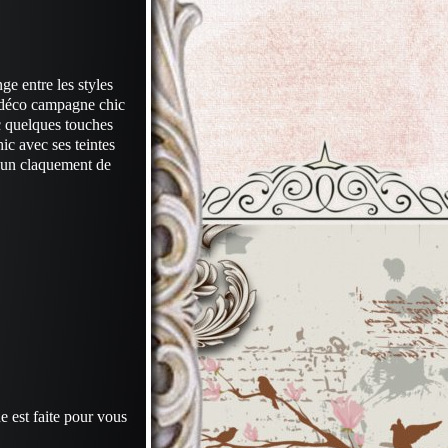
ge entre les styles
a déco campagne chic
c quelques touches
ic avec ses teintes
n un claquement de
e est faite pour vous