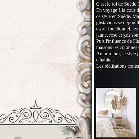
C'est le roi de Suède 
En voyage à la cour d
ce style en Suède. Ma
gustaviens se dépouill
esprit fonctionnel, l
jaune, rose et gris so
Puis l'influence de l'I
maisons les colonnes d
Aujourd'hui, le style 
d'habitats.
Les réalisations cont