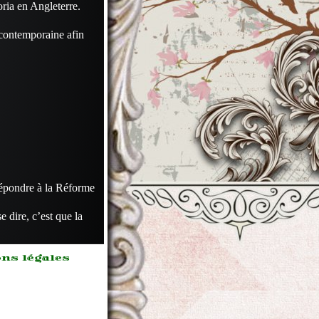
oria en Angleterre.
 contemporaine afin
répondre à la Réforme
e dire, c’est que la
ns légales
m ipsum
 sit