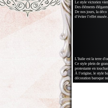
Le style victorien vie
Des éléments élégants
De nos jours, la déco
d’éviter l’effet musée.
L'Italie est la terre 
Ce style plein de gra
protestante en touchan
À l’origine, le style 
décoration baroque ne 
Contact
999 Lau
Blvd
Los Ange